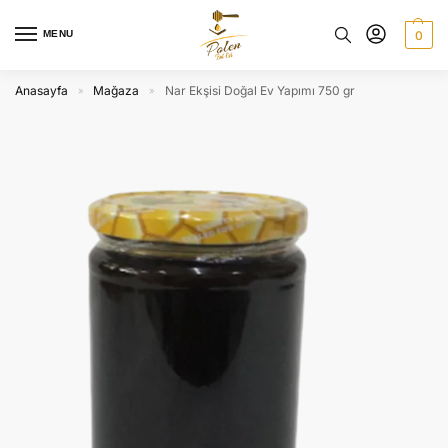
MENU
0
Anasayfa
Mağaza
Nar Ekşisi Doğal Ev Yapımı 750 gr
»
»