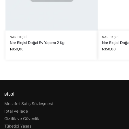
NAR EKŞISI
NAR EKŞISI
Nar Ekşisi Doğal Ev Yapımı 2 Kg
Nar Ekşisi Doğa
₺
850,00
₺
350,00
BİLGİ
Mesafeli Satış Sözleşmesi
İptal ve İade
Gizlilik ve Güvenlik
Tüketici Yasası